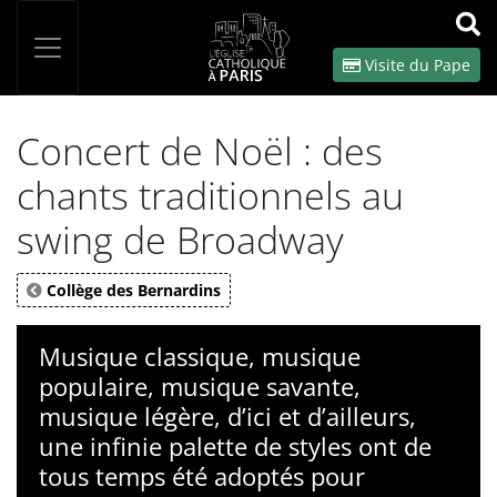
Panneau de gestion des cookies
Votre recherche
OK
Visite du Pape
Concert de Noël : des
chants traditionnels au
swing de Broadway
Collège des Bernardins
Musique classique, musique
populaire, musique savante,
musique légère, d’ici et d’ailleurs,
une infinie palette de styles ont de
tous temps été adoptés pour