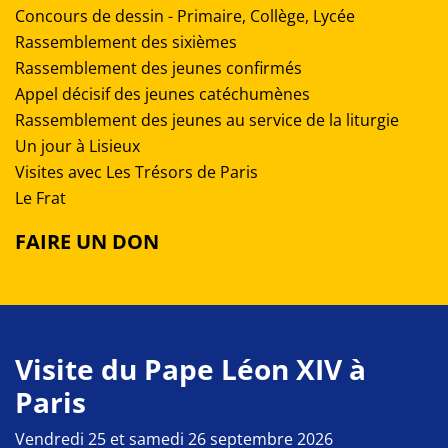
Concours de dessin - Primaire, Collège, Lycée
Rassemblement des sixièmes
Rassemblement des jeunes confirmés
Appel décisif des jeunes catéchumènes
Rassemblement des jeunes au service de la liturgie
Un jour à Lisieux
Visites avec Les Trésors de Paris
Le Frat
FAIRE UN DON
Visite du Pape Léon XIV à
Paris
Vendredi 25 et samedi 26 septembre 2026