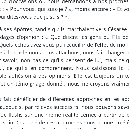
ucoup d’occasions où nous demandons à nos proches
 : « Pour vous, qui suis-je ? », moins encore : « Et v
ui dites-vous que je suis ? ».
 ses Apôtres, tandis qu’ils marchaient vers Césarée
dages d’opinion : « Que disent les gens du Fils d
Quels échos avez-vous pu recueillir de l’effet de mon
e à laquelle nous nous attachons, nous fait changer d
t savoir, non pas ce qu’ils pensent de lui, mais ce qu
ui, ce qu’ils en comprennent. Nous saisissons ici 
imple adhésion à des opinions. Elle est toujours un
i ; et un témoignage donné : nous ne croyons vrai
 fait bénéficier de différentes approches en les a
 auxquels, par relevés successifs, nous pouvons sav
de flashs sur une même réalité cernée à partir de po
vec soin. Chacune de ces approches nous donne un élém