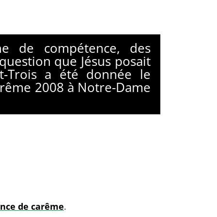
ne de compétence, des
 question que Jésus posait
t-Trois a été donnée le
arême 2008 à Notre-Dame
rence de carême
.