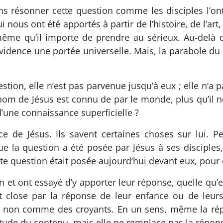
 résonner cette question comme les disciples l’ont
nous ont été apportés à partir de l’histoire, de l’art,
e-même qu’il importe de prendre au sérieux. Au-delà 
vidence une portée universelle. Mais, la parabole du 
stion, elle n’est pas parvenue jusqu’à eux ; elle n’a
e nom de Jésus est connu de par le monde, plus qu’il
d’une connaissance superficielle ?
e de Jésus. Ils savent certaines choses sur lui. P
e la question a été posée par Jésus à ses disciples,
e question était posée aujourd’hui devant eux, pour 
 et ont essayé d’y apporter leur réponse, quelle qu’el
nt close par la réponse de leur enfance ou de leurs
ou non comme des croyants. En un sens, même la rép
tude du contenu, mais elle ne remplace pas la répons