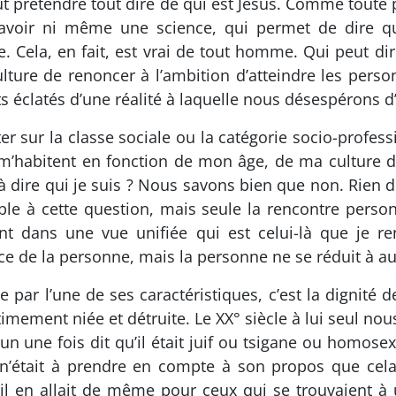
eut prétendre tout dire de qui est Jésus. Comme tou
 savoir ni même une science, qui permet de dire q
 Cela, en fait, est vrai de tout homme. Qui peut dir
lture de renoncer à l’ambition d’atteindre les pers
s éclatés d’une réalité à laquelle nous désespérons d
r sur la classe sociale ou la catégorie socio-professio
’habitent en fonction de mon âge, de ma culture d’
 à dire qui je suis ? Nous savons bien que non. Rien de
ble à cette question, mais seule la rencontre perso
ant dans une vue unifiée qui est celui-là que je re
ce de la personne, mais la personne ne se réduit à au
par l’une de ses caractéristiques, c’est la dignité 
timement niée et détruite. Le XX° siècle à lui seul no
un une fois dit qu’il était juif ou tsigane ou homosexu
en n’était à prendre en compte à son propos que ce
 il en allait de même pour ceux qui se trouvaient 