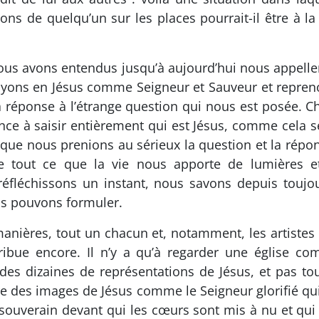
s de quelqu’un sur les places pourrait-il être à la h
 nous avons entendus jusqu’à aujourd’hui nous appelle
yons en Jésus comme Seigneur et Sauveur et repreno
r la réponse à l’étrange question qui nous est posée.
ce à saisir entièrement qui est Jésus, comme cela se
 que nous prenions au sérieux la question et la répo
 tout ce que la vie nous apporte de lumières et
y réfléchissons un instant, nous savons depuis touj
us pouvons formuler.
anières, tout un chacun et, notamment, les artistes 
ribue encore. Il n’y a qu’à regarder une église 
es dizaines de représentations de Jésus, et pas tou
e des images de Jésus comme le Seigneur glorifié qu
ouverain devant qui les cœurs sont mis à nu et qui 