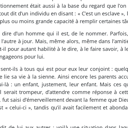
onnement était aussi à la base du regard que l’on p
out dit d’un individu en disant : « C’est un esclave », l
plus ou moins grande capacité à remplir certaines tâ
 dire d’un homme qui il est, de le nommer. Parfois,
 l’autre à jour. Mais, même alors, même dans l’amiti
t-il pour autant habilité à le dire, à le faire savoir, 
ngageons pour lui.
disent-ils à tous qui est pour eux leur conjoint : que
 lie sa vie à la sienne. Ainsi encore les parents accu
lui-là : un enfant, justement, leur enfant. Mais ces
il serait trompeur, d’attendre comme réponse à cet
 fut saisi d’émerveillement devant la femme que Dieu 
est « celui-ci », tandis qu’il avait facilement et a
dit de lui aux autres : voilà une situation dans l