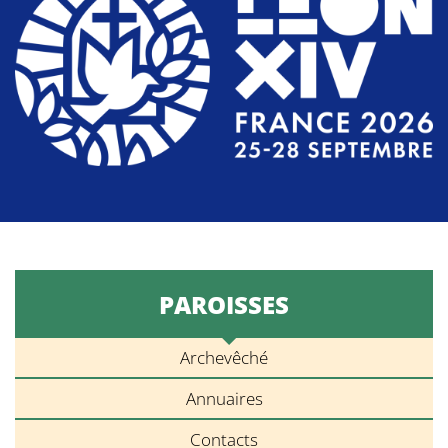
PAROISSES
Archevêché
Annuaires
Contacts