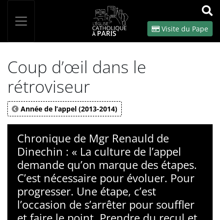
Panneau de gestion des cookies
Votre recherche
OK
Visite du Pape
Coup d’œil dans le
rétroviseur
Année de l’appel (2013-2014)
Chronique de Mgr Renauld de
Dinechin : « La culture de l’appel
demande qu’on marque des étapes.
C’est nécessaire pour évoluer. Pour
progresser. Une étape, c’est
l’occasion de s’arrêter pour souffler
et faire le point. Prendre du recul et