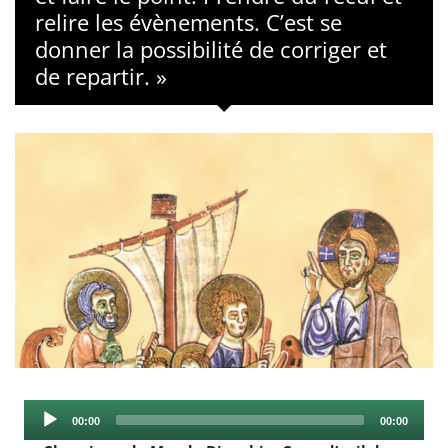
relire les évènements. C’est se
donner la possibilité de corriger et
de repartir. »
Audio
Current
Total
00:00
00:00
Player
time
duration