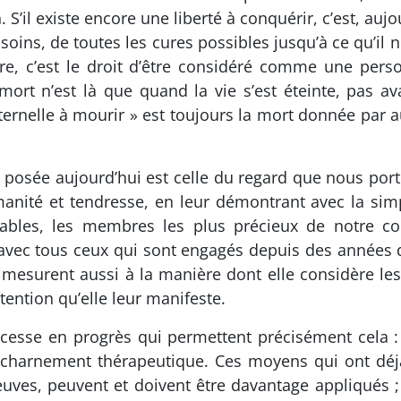
 S’il existe encore une liberté à conquérir, c’est, auj
 soins, de toutes les cures possibles jusqu’à ce qu’il n
ître, c’est le droit d’être considéré comme une pers
a mort n’est là que quand la vie s’est éteinte, pas
ternelle à mourir » est toujours la mort donnée par a
t posée aujourd’hui est celle du regard que nous por
ité et tendresse, en leur démontrant avec la simpli
rables, les membres les plus précieux de notre co
avec tous ceux qui sont engagés depuis des années 
mesurent aussi à la manière dont elle considère les p
’attention qu’elle leur manifeste.
 cesse en progrès qui permettent précisément cela :
’acharnement thérapeutique. Ces moyens qui ont déjà
reuves, peuvent et doivent être davantage appliqués ; c