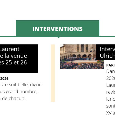
INTERVENTIONS
Laurent
Inter
de la venue
Ulric
es 25 et 26
PARI
Dans
2026
 2026
site soit belle, digne
Laur
plus grand nombre,
revi
n de chacun.
lanc
son
XV à