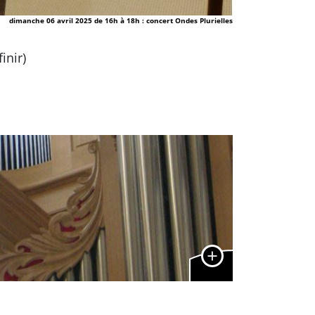
dimanche 06 avril 2025 de 16h à 18h : concert Ondes Plurielles
inir)