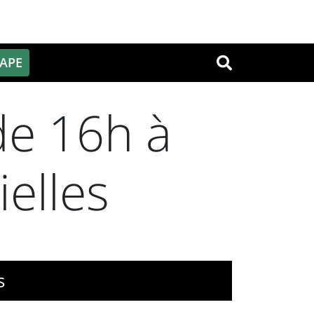
PAPE
OK
de 16h à
ielles
s