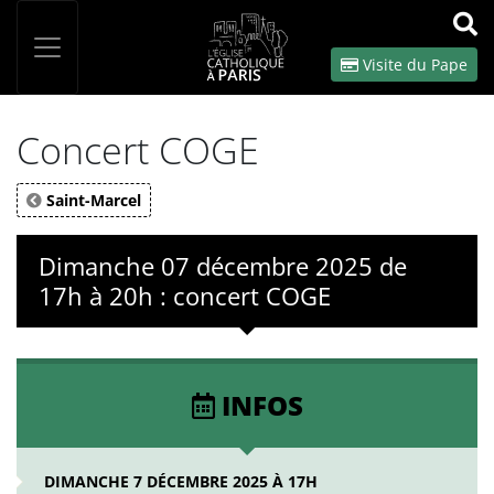
Panneau de gestion des cookies
Votre recherche
OK
Visite du Pape
Concert COGE
Saint-Marcel
Dimanche 07 décembre 2025 de
17h à 20h : concert COGE
INFOS
DIMANCHE 7 DÉCEMBRE 2025 À 17H