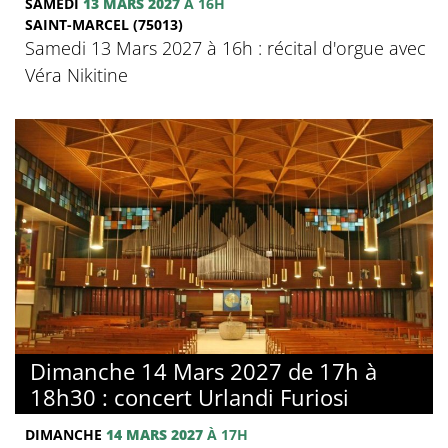
SAMEDI
13 MARS 2027
À 16H
SAINT-MARCEL (75013)
Samedi 13 Mars 2027 à 16h : récital d'orgue avec
Véra Nikitine
Dimanche 14 Mars 2027 de 17h à
18h30 : concert Urlandi Furiosi
DIMANCHE
14 MARS 2027
À 17H