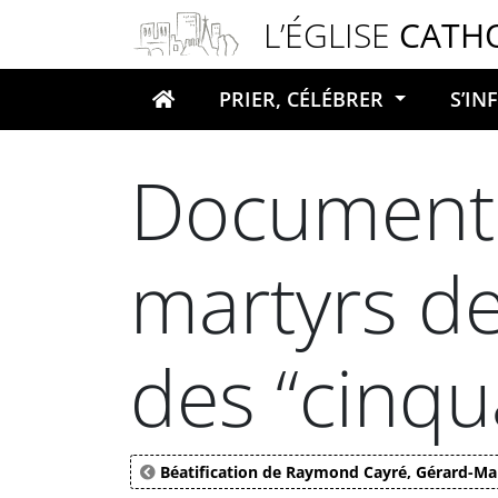
Panneau de gestion des cookies
L’ÉGLISE
CATH
PRIER, CÉLÉBRER
S’I
Votre recherche
Documents
martyrs de 
des “cinqu
Béatification de Raymond Cayré, Gérard-Mar