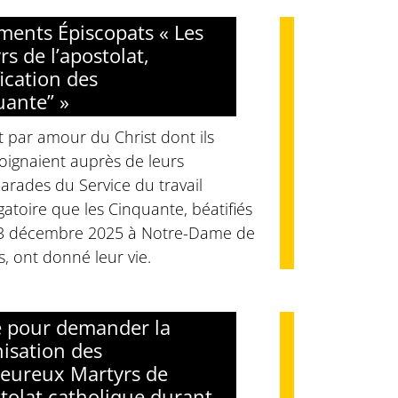
ents Épiscopats « Les
rs de l’apostolat,
fication des
uante” »
t par amour du Christ dont ils
oignaient auprès de leurs
rades du Service du travail
gatoire que les Cinquante, béatifiés
13 décembre 2025 à Notre-Dame de
s, ont donné leur vie.
e pour demander la
isation des
eureux Martyrs de
stolat catholique durant