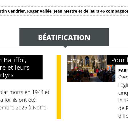
tin Cendrier, Roger Vallée, Jean Mestre et de leurs 46 compagno
BÉATIFICATION
Batiffol,
Pour l
re et leurs
PARI
rtyrs
C’es
l’Ég
olat morts en 1944 et
cinq
 foi, ils ont été
le 
écembre 2025 à Notre-
de P
diff