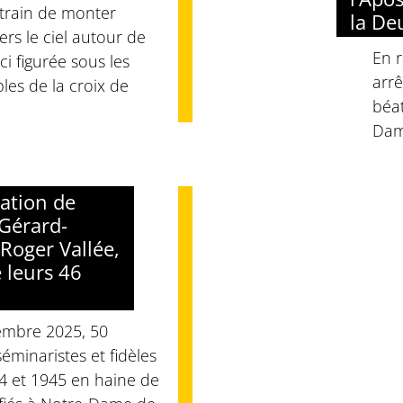
train de monter
la De
rs le ciel autour de
En r
ici figurée sous les
arrê
les de la croix de
béat
Dam
cation de
Gérard-
Roger Vallée,
 leurs 46
embre 2025, 50
 séminaristes et fidèles
44 et 1945 en haine de