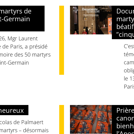
martyrs de
Docum
nt-Germain
marty
béati
“cinq
26, Mgr Laurent
C’es
 de Paris, a présidé
tém
oire des 50 martyrs
cama
aint-Germain
obli
le 
Pari
nheureux
Prièr
canon
colas de Palmaert
bienh
 martyrs – désormais
l’Apo