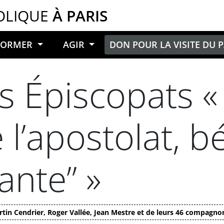
OLIQUE
À PARIS
NFORMER
AGIR
DON POUR LA VISITE DU 
 Épiscopats «
l’apostolat, bé
ante” »
tin Cendrier, Roger Vallée, Jean Mestre et de leurs 46 compagno