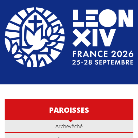
PAROISSES
Archevêché