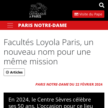
Panneau de gestion des cookies
Visite du Pape
PARIS NOTRE-DAME
Votre recherche
OK
Facultés Loyola Paris, un
nouveau nom pour une
même mission
Articles
PARIS NOTRE-DAME
DU 22 FÉVRIER 2024
En 2024, le Centre Sèvres célèbre
ses 50 ans. L’occasion pour ce lieu