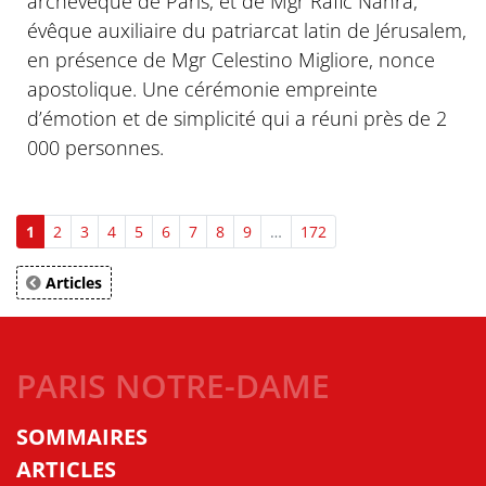
archevêque de Paris, et de Mgr Rafic Nahra,
évêque auxiliaire du patriarcat latin de Jérusalem,
en présence de Mgr Celestino Migliore, nonce
apostolique. Une cérémonie empreinte
d’émotion et de simplicité qui a réuni près de 2
000 personnes.
1
2
3
4
5
6
7
8
9
…
172
Articles
PARIS NOTRE-DAME
SOMMAIRES
ARTICLES