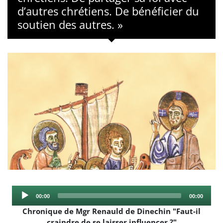
d’autres chrétiens. De bénéficier du
soutien des autres. »
Audio
Current
Total
00:00
00:00
Player
time
duration
Chronique de Mgr Renauld de Dinechin "Faut-il
craindre de se laisser influencer ?"