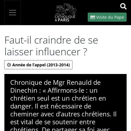
Panneau de gestion des cookies
Votre recherche
OK
Visite du Pape
Faut-il craindre de se
laisser influencer ?
Année de l’appel (2013-2014)
Chronique de Mgr Renauld de
Dinechin : « Affirmons-le : un
chrétien seul est un chrétien en
danger. Il est nécessaire de
cheminer avec d’autres chrétiens. Il
est vital de se soutenir entre
chrétiens. De partager sa foi avec