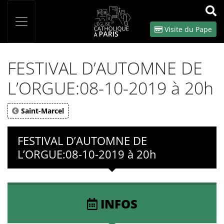
Panneau de gestion des cookies
Votre recherche
OK
Visite du Pape
FESTIVAL D’AUTOMNE DE
L’ORGUE:08-10-2019 à 20h
Saint-Marcel
FESTIVAL D’AUTOMNE DE
L’ORGUE:08-10-2019 à 20h
INFOS