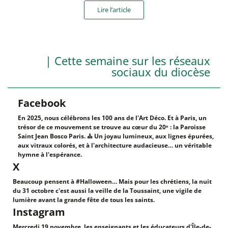
Lire l’article
| Cette semaine sur les réseaux
sociaux du diocèse
Facebook
En 2025, nous célébrons les 100 ans de l'Art Déco. Et à Paris, un
trésor de ce mouvement se trouve au cœur du 20ᵉ : la Paroisse
Saint Jean Bosco Paris. ⛪ Un joyau lumineux, aux lignes épurées,
aux vitraux colorés, et à l'architecture audacieuse… un véritable
hymne à l'espérance.
X
Beaucoup pensent à #Halloween… Mais pour les chrétiens, la nuit
du 31 octobre c'est aussi la veille de la Toussaint, une vigile de
lumière avant la grande fête de tous les saints.
Instagram
Mercredi 19 novembre, les enseignants et les éducateurs d'Île-de-