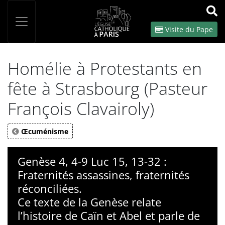
Panneau de gestion des cookies
Votre recherche
OK
Visite du Pape
Homélie à Protestants en
fête à Strasbourg (Pasteur
François Clavairoly)
Œcuménisme
Genèse 4, 4-9 Luc 15, 13-32 :
Fraternités assassines, fraternités
réconciliées.
Ce texte de la Genèse relate
l’histoire de Caïn et Abel et parle de