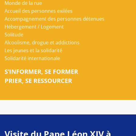
Monde de la rue
Accueil des personnes exilées
Accompagnement des personnes détenues
Hébergement / Logement
Solitude
Alcoolisme, drogue et addictions
Les jeunes et la solidarité
Solidarité internationale
S’INFORMER, SE FORMER
PRIER, SE RESSOURCER
Visite du Pape Léon XIV à