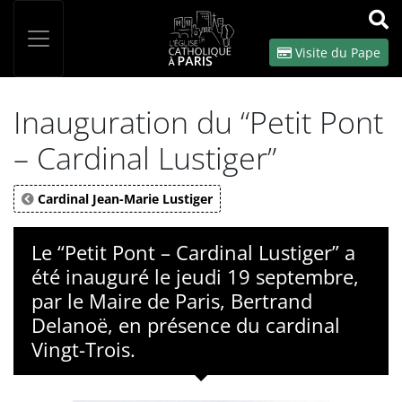
Panneau de gestion des cookies
Votre recherche
OK
Visite du Pape
Inauguration du “Petit Pont
– Cardinal Lustiger”
Cardinal Jean-Marie Lustiger
Le “Petit Pont – Cardinal Lustiger” a
été inauguré le jeudi 19 septembre,
par le Maire de Paris, Bertrand
Delanoë, en présence du cardinal
Vingt-Trois.