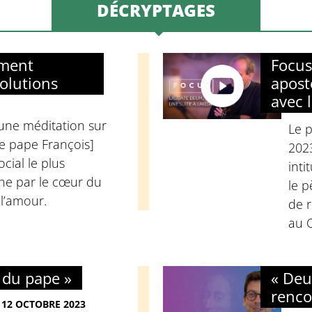
DÉCRYPTAGES
ement
Focus
olutions
apost
avec l
une méditation sur
Le p
le pape François]
202
cial le plus
int
ine par le cœur du
le p
 l’amour.
de r
au C
 du pape »
« Deu
renco
 12 OCTOBRE 2023