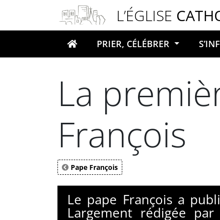
Panneau de gestion des cookies
L’ÉGLISE
CATH
PRIER, CÉLÉBRER
S’I
Votre recherche
La premiè
François
Pape François
Le pape François a publié
Largement rédigée par 