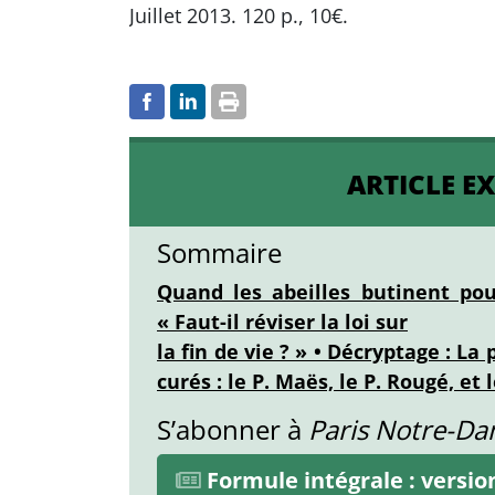
Juillet 2013. 120 p., 10€.
ARTICLE E
Sommaire
Quand les abeilles butinent pour
« Faut-il réviser la loi sur
la fin de vie ? » • Décryptage : L
curés : le P. Maës, le P. Rougé, et 
S’abonner à
Paris Notre-D
Formule intégrale : versi