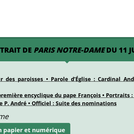
XTRAIT DE
PARIS NOTRE-DAME
DU 11 J
 des paroisses • Parole d’Église : Cardinal Andr
a première encyclique du pape François • Portraits 
le P. André • Officiel : Suite des nominations
ame
on papier et numérique