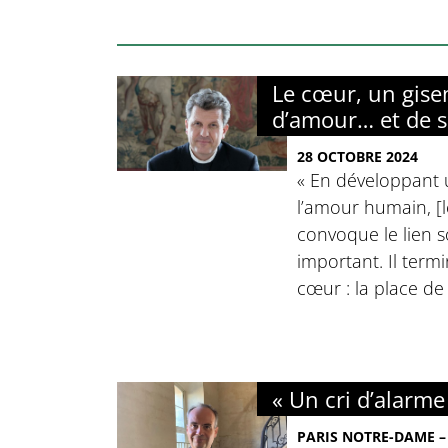
Le cœur, un gis
d’amour… et de s
28 OCTOBRE 2024
« En développant 
l’amour humain, [
convoque le lien so
important. Il term
cœur : la place de
« Un cri d’alarme
PARIS NOTRE-DAME –