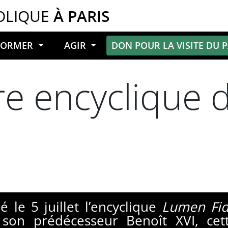
OLIQUE
À PARIS
NFORMER
AGIR
DON POUR LA VISITE DU 
re encyclique 
 le 5 juillet l’encyclique
Lumen Fid
son prédécesseur Benoît XVI, cett