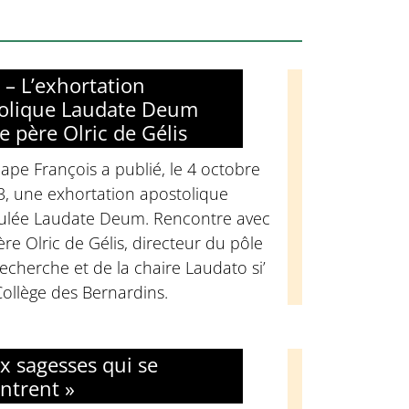
 – L’exhortation
olique Laudate Deum
e père Olric de Gélis
ape François a publié, le 4 octobre
3, une exhortation apostolique
itulée Laudate Deum. Rencontre avec
ère Olric de Gélis, directeur du pôle
echerche et de la chaire Laudato si’
ollège des Bernardins.
x sagesses qui se
ntrent »