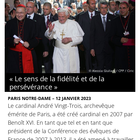
© Alessia Giuliani / CPP / Ciric
« Le sens de la fidélité et de la
persévérance »
PARIS NOTRE-DAME – 12 JANVIER 2023
Le cardinal André Vingt-Trois, archevêque
émérite de Paris, a été créé cardinal en 2007 par
Benoît XVI. En tant que tel et en tant que
président de la Conférence des évêques de
France de 2007 à 2013, il a été amené à travailler