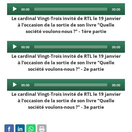
Audio
Current
Total
00:00
00:00
Player
time
duration
Le cardinal Vingt-Trois invité de RTL le 19 janvier
à l’occasion de la sortie de son livre "Quelle
société voulons-nous ?" - 1ère partie
Audio
Current
Total
00:00
00:00
Player
time
duration
Le cardinal Vingt-Trois invité de RTL le 19 janvier
à l’occasion de la sortie de son livre "Quelle
société voulons-nous ?" - 2e partie
Audio
Current
Total
00:00
00:00
Player
time
duration
Le cardinal Vingt-Trois invité de RTL le 19 janvier
à l’occasion de la sortie de son livre "Quelle
société voulons-nous ?" - 3e partie