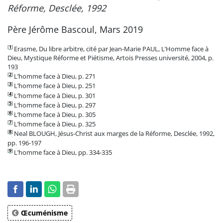
Réforme, Desclée, 1992
Père Jérôme Bascoul, Mars 2019
[
1
]
Erasme, Du libre arbitre, cité par Jean-Marie PAUL, L’Homme face à
Dieu, Mystique Réforme et Piétisme, Artois Presses université, 2004, p.
193
[
2
]
L’homme face à Dieu, p. 271
[
3
]
L’homme face à Dieu, p. 251
[
4
]
L’homme face à Dieu, p. 301
[
5
]
L’homme face à Dieu, p. 297
[
6
]
L’homme face à Dieu, p. 305
[
7
]
L’homme face à Dieu, p. 325
[
8
]
Neal BLOUGH, Jésus-Christ aux marges de la Réforme, Desclée, 1992,
pp. 196-197
[
9
]
L’homme face à Dieu, pp. 334-335
Œcuménisme