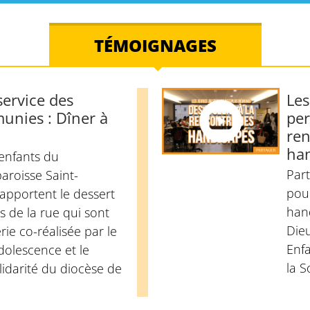
TÉMOIGNAGES
service des
Les
unies : Dîner à
per
ren
ha
 enfants du
Par
aroisse Saint-
pour
apportent le dessert
han
 de la rue qui sont
Dieu
érie co-réalisée par le
Enfa
dolescence et le
la S
olidarité du diocèse de