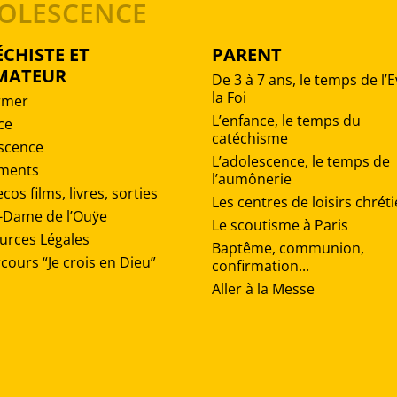
DOLESCENCE
CHISTE ET
PARENT
MATEUR
De 3 à 7 ans, le temps de l’E
la Foi
rmer
L’enfance, le temps du
ce
catéchisme
scence
L’adolescence, le temps de
ments
l’aumônerie
cos films, livres, sorties
Les centres de loisirs chrét
-Dame de l’Ouÿe
Le scoutisme à Paris
urces Légales
Baptême, communion,
cours “Je crois en Dieu”
confirmation...
Aller à la Messe