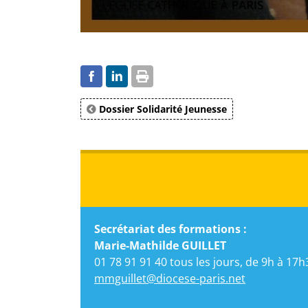
Dossier Solidarité Jeunesse
Secrétariat des formations :
Marie-Mathilde GUILLET
01 78 91 91 40 tous les jours, de 9h à 17h
mmguillet@diocese-paris.net