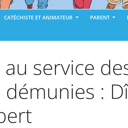
CATÉCHISTE ET ANIMATEUR
PARENT
 au service de
 démunies : Dî
bert