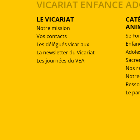
VICARIAT ENFANCE A
LE VICARIAT
CATÉ
ANI
Notre mission
Se Fo
Vos contacts
Enfan
Les délégués vicariaux
Adole
La newsletter du Vicariat
Sacre
Les journées du VEA
Nos re
Notre
Resso
Le par