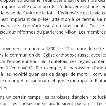
« Opposé au schisme, l’edinovérié est l’ensemble des
ar rapport à elle quant au rite. L’edinovérié est une s
a base de l’unité de la foi … L’edinovérié est le vieux 
 il est important de prêter attention à ce terme. Ce 
yants » si l’on s’adresse à un large public. Oui, ce
jusqu’aux réformes du patriarche Nikon. Les membres 
e.
ouvement remonte à 1800. Le 27 octobre de cette an
ans la communion de l’Église orthodoxe russe, avec 
ar l’empereur Paul Ier. Toutefois, ces règles conten
nt à l’edinovérié. Par exemple, le paroissien d’une 
à l’edinovérié qu’en cas de danger de mort. Il convi
e un projet missionnaire et que le métropolite Plat
e ».
ns un certain temps, les paroisses d’ancien rite fus
ois, les choses ne se produisirent pas ainsi. Les v