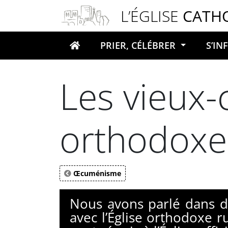
Panneau de gestion des cookies
L’ÉGLISE
CATH
PRIER, CÉLÉBRER
S’I
Votre recherche
Les vieux-c
orthodoxe 
Œcuménisme
Nous avons parlé dans de
avec l’Église orthodoxe ru