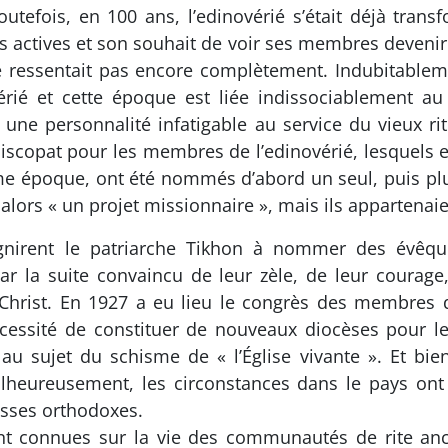
utefois, en 100 ans, l’edinovérié s’était déjà tran
ons actives et son souhait de voir ses membres devenir
se ressentait pas encore complètement. Indubitablem
vérié et cette époque est liée indissociablement a
 une personnalité infatigable au service du vieux r
piscopat pour les membres de l’edinovérié, lesquels 
me époque, ont été nommés d’abord un seul, puis plus
alors « un projet missionnaire », mais ils appartenaie
ignirent le patriarche Tikhon à nommer des évêqu
 par la suite convaincu de leur zèle, de leur courag
 Christ. En 1927 a eu lieu le congrès des membres d
cessité de constituer de nouveaux diocèses pour les
u sujet du schisme de « l’Église vivante ». Et bien
Malheureusement, les circonstances dans le pays ont
isses orthodoxes.
 connues sur la vie des communautés de rite anci