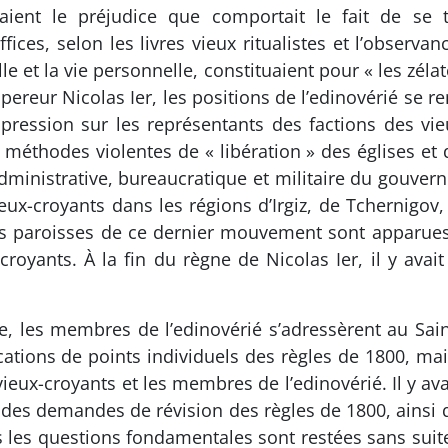
naient le préjudice que comportait le fait de s
ffices, selon les livres vieux ritualistes et l’observa
ille et la vie personnelle, constituaient pour « les zé
ereur Nicolas Ier, les positions de l’edinovérié se ren
ression sur les représentants des factions des vieu
 méthodes violentes de « libération » des églises et
dministrative, bureaucratique et militaire du gouve
ux-croyants dans les régions d’Irgiz, de Tchernigov,
Des paroisses de ce dernier mouvement sont apparue
royants. À la fin du règne de Nicolas Ier, il y avai
le, les membres de l’edinovérié s’adressèrent au Sa
tions de points individuels des règles de 1800, mais
eux-croyants et les membres de l’edinovérié. Il y ava
t des demandes de révision des règles de 1800, ainsi
s les questions fondamentales sont restées sans suit