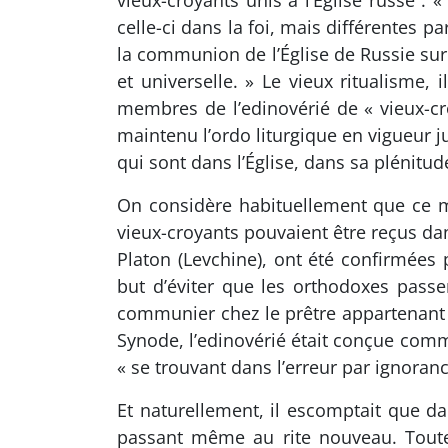
vieux-croyants unis à l’Église russe : 
celle-ci dans la foi, mais différentes p
la communion de l’Église de Russie sur l
et universelle. » Le vieux ritualisme,
membres de l’edinovérié de « vieux-cro
maintenu l’ordo liturgique en vigueur 
qui sont dans l’Église, dans sa plénitud
On considère habituellement que ce m
vieux-croyants pouvaient être reçus d
Platon (Levchine), ont été confirmées p
but d’éviter que les orthodoxes passe
communier chez le prêtre appartenant 
Synode, l’edinovérié était conçue comm
« se trouvant dans l’erreur par ignoranc
Et naturellement, il escomptait que da
passant même au rite nouveau. Toutef