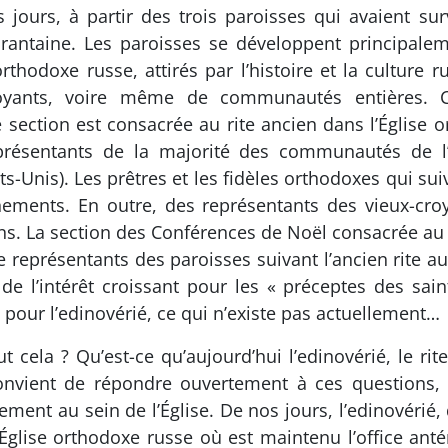
jours, à partir des trois paroisses qui avaient surv
antaine. Les paroisses se développent principale
rthodoxe russe, attirés par l’histoire et la culture
-croyants, voire même de communautés entières. 
section est consacrée au rite ancien dans l’Église o
présentants de la majorité des communautés de l’
ts-Unis). Les prêtres et les fidèles orthodoxes qui sui
énements. En outre, des représentants des vieux-croy
ns. La section des Conférences de Noël consacrée au 
représentants des paroisses suivant l’ancien rite au
de l’intérêt croissant pour les « préceptes des sai
pour l’edinovérié, ce qui n’existe pas actuellement…
ut cela ? Qu’est-ce qu’aujourd’hui l’edinovérié, le rit
 convient de répondre ouvertement à ces questions
vement au sein de l’Église. De nos jours, l’edinovérié
glise orthodoxe russe où est maintenu l’office anté