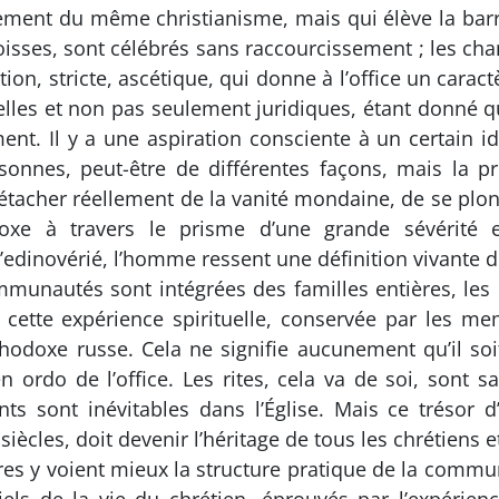
ellement du même christianisme, mais qui élève la bar
isses, sont célébrés sans raccourcissement ; les cha
ion, stricte, ascétique, qui donne à l’office un cara
lles et non pas seulement juridiques, étant donné qu
ent. Il y a une aspiration consciente à un certain id
onnes, peut-être de différentes façons, mais la pr
étacher réellement de la vanité mondaine, de se plon
oxe à travers le prisme d’une grande sévérité e
l’edinovérié, l’homme ressent une définition vivante 
munautés sont intégrées des familles entières, les 
 cette expérience spirituelle, conservée par les me
rthodoxe russe. Cela ne signifie aucunement qu’il so
 ordo de l’office. Les rites, cela va de soi, sont sa
 sont inévitables dans l’Église. Mais ce trésor d’
les, doit devenir l’héritage de tous les chrétiens et
utres y voient mieux la structure pratique de la com