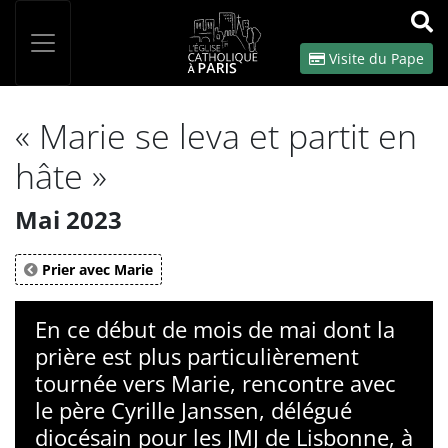
Panneau de gestion des cookies
Votre recherche
OK
Visite du Pape
« Marie se leva et partit en
hâte »
Mai 2023
Prier avec Marie
En ce début de mois de mai dont la
prière est plus particulièrement
tournée vers Marie, rencontre avec
le père Cyrille Janssen, délégué
diocésain pour les JMJ de Lisbonne, à