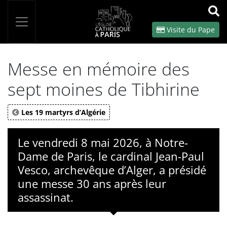
Panneau de gestion des cookies
Votre recherche
OK
Visite du Pape
Messe en mémoire des
sept moines de Tibhirine
Les 19 martyrs d’Algérie
Le vendredi 8 mai 2026, à Notre-
Dame de Paris, le cardinal Jean-Paul
Vesco, archevêque d’Alger, a présidé
une messe 30 ans après leur
assassinat.