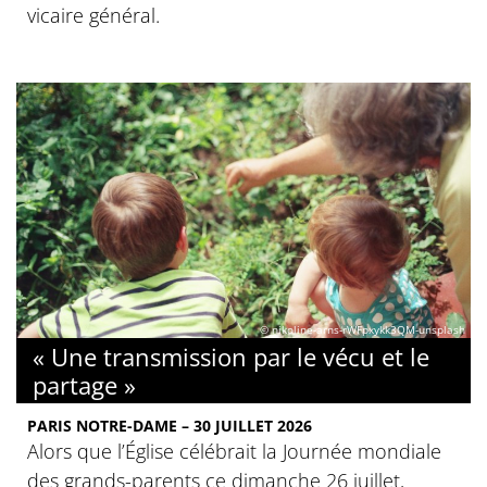
vicaire général.
© nikoline-arns-rWFpxykk3QM-unsplash
« Une transmission par le vécu et le
partage »
PARIS NOTRE-DAME – 30 JUILLET 2026
Alors que l’Église célébrait la Journée mondiale
des grands-parents ce dimanche 26 juillet,