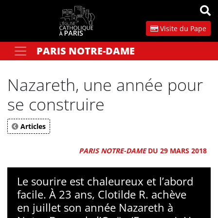
Panneau de gestion des cookies
Visite du Pape
PARIS NOTRE-DAME
Votre recherche
OK
Nazareth, une année pour
se construire
Articles
PARIS NOTRE-DAME
DU 29 MARS 2018
Le sourire est chaleureux et l’abord
facile. À 23 ans, Clotilde R. achève
en juillet son année Nazareth à