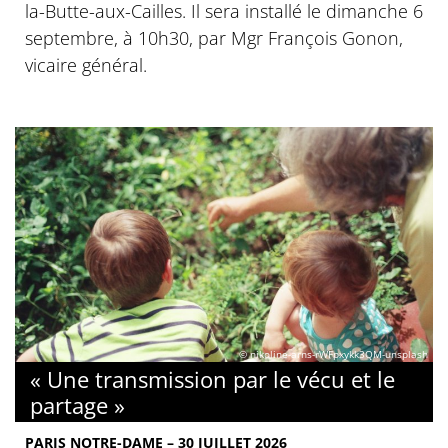
la-Butte-aux-Cailles. Il sera installé le dimanche 6
septembre, à 10h30, par Mgr François Gonon,
vicaire général.
© nikoline-arns-rWFpxykk3QM-unsplash
« Une transmission par le vécu et le
partage »
PARIS NOTRE-DAME – 30 JUILLET 2026