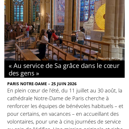
© Charlotte Reynaud
« Au service de Sa grâce dans le cœur
des gens »
PARIS NOTRE-DAME – 25 JUIN 2026
En plein cœur de l’été, du 11 juillet au 30 août, la
cathédrale Notre-Dame de Paris cherche à
renforcer les équipes de bénévoles habituels – et
pour certains, en vacances – en accueillant des
volontaires, pour une à cinq journées de service