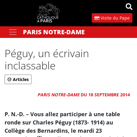
Panneau de gestion des cookies
Visite du Pape
PARIS NOTRE-DAME
Votre recherche
OK
Péguy, un écrivain
inclassable
Articles
PARIS NOTRE-DAME
DU 18 SEPTEMBRE 2014
P. N.-D. – Vous allez participer à une table
ronde sur Charles Péguy (1873- 1914) au
Collège des Bernardins, le mardi 23