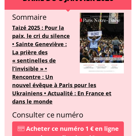
Sommaire
Taizé 2025 : Pour la
paix, le cri du silence
• Sainte Geneviève :
La prière des
« sentinelles de
l’invisible » •
Rencontre : Un
nouvel évêque à Paris pour les
Ukrainiens • Actualité : En France et
dans le monde
Consulter ce numéro
Acheter ce numéro 1 € en ligne