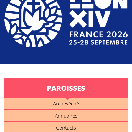
PAROISSES
Archevêché
Annuaires
Contacts