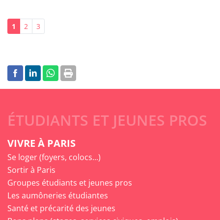
1
2
3
ÉTUDIANTS ET JEUNES PROS
VIVRE À PARIS
Se loger (foyers, colocs...)
Sortir à Paris
Groupes étudiants et jeunes pros
Les aumôneries étudiantes
Santé et précarité des jeunes