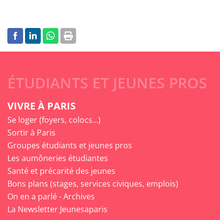
ÉTUDIANTS ET JEUNES PROS
VIVRE À PARIS
Se loger (foyers, colocs...)
Sortir à Paris
Groupes étudiants et jeunes pros
Les aumôneries étudiantes
Santé et précarité des jeunes
Bons plans (stages, services civiques, emplois)
On en a parlé - Archives
La Newsletter Jeunesaparis