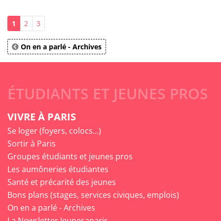
1
2
3
On en a parlé - Archives
ÉTUDIANTS ET JEUNES PROS
VIVRE À PARIS
Se loger (foyers, colocs...)
Sortir à Paris
Groupes étudiants et jeunes pros
Les aumôneries étudiantes
Santé et précarité des jeunes
Bons plans (stages, services civiques, emplois)
On en a parlé - Archives
La Newsletter Jeunesaparis