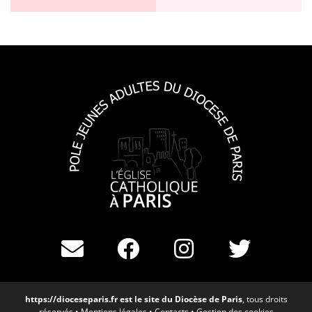
https://dioceseparis.fr
est le site du Diocèse de Paris
, tous droits
réservés •
Mentions légales
•
Contacts
•
Gestion des cookies