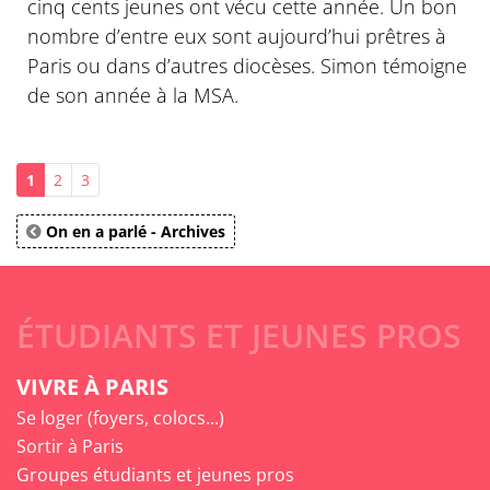
cinq cents jeunes ont vécu cette année. Un bon
nombre d’entre eux sont aujourd’hui prêtres à
Paris ou dans d’autres diocèses. Simon témoigne
de son année à la MSA.
1
2
3
On en a parlé - Archives
ÉTUDIANTS ET JEUNES PROS
VIVRE À PARIS
Se loger (foyers, colocs...)
Sortir à Paris
Groupes étudiants et jeunes pros