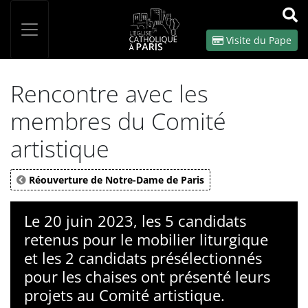
Panneau de gestion des cookies
Votre recherche
OK
Visite du Pape
Rencontre avec les
membres du Comité
artistique
Réouverture de Notre-Dame de Paris
Le 20 juin 2023, les 5 candidats
retenus pour le mobilier liturgique
et les 2 candidats présélectionnés
pour les chaises ont présenté leurs
projets au Comité artistique.