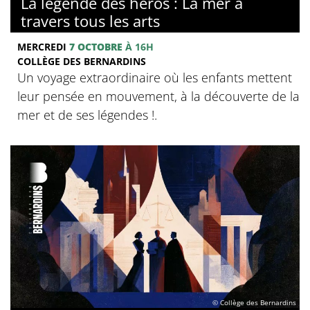
La légende des héros : La mer à
travers tous les arts
MERCREDI
7 OCTOBRE
À 16H
COLLÈGE DES BERNARDINS
Un voyage extraordinaire où les enfants mettent
leur pensée en mouvement, à la découverte de la
mer et de ses légendes !.
© Collège des Bernardins