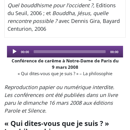
Quel bouddhisme pour l’occident ?
, Editions
du Seuil, 2006 ; et
Bouddha, Jésus, quelle
rencontre possible ?
avec Dennis Gira, Bayard
Centurion, 2006
Audio
Current
Total
00:00
00:00
Player
time
duration
Conférence de carême à Notre-Dame de Paris du
9 mars 2008
« Qui dites-vous que je suis ? » – La philosophie
Reproduction papier ou numérique interdite.
Les conférences ont été publiées dans un livre
paru le dimanche 16 mars 2008 aux éditions
Parole et Silence.
« Qui dites-vous que je suis ? »