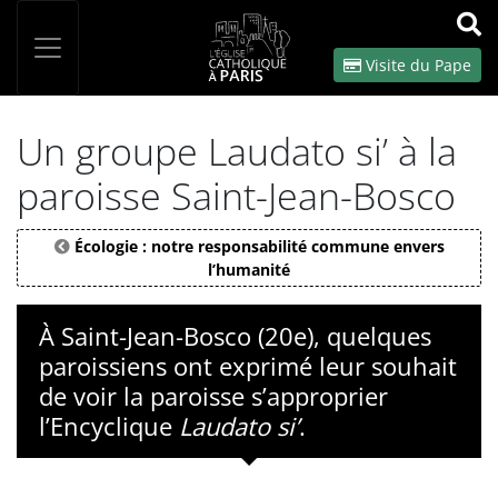
Panneau de gestion des cookies
Votre recherche
OK
Visite du Pape
Un groupe Laudato si’ à la
paroisse Saint-Jean-Bosco
Écologie : notre responsabilité commune envers
l’humanité
À Saint-Jean-Bosco (20e), quelques
paroissiens ont exprimé leur souhait
de voir la paroisse s’approprier
l’Encyclique
Laudato si’
.