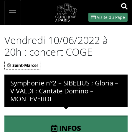
Panneau de gestion des cookies
Votre recherche
OK
Visite du Pape
Vendredi 10/06/2022 à
20h : concert COGE
Saint-Marcel
Symphonie n°2 – SIBELIUS ; Gloria –
VIVALDI ; Cantate Domino –
MONTEVERDI
INFOS