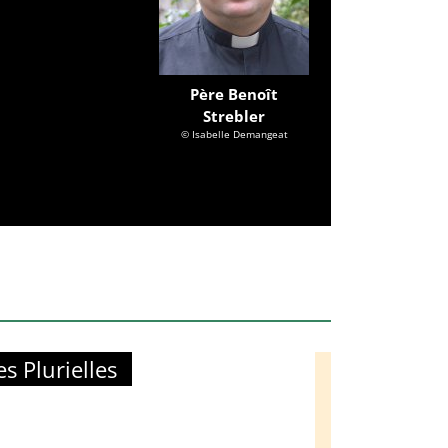
Père Benoît
Strebler
© Isabelle Demangeat
 Plurielles