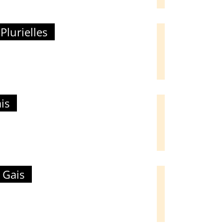
lurielles
is
 Gais