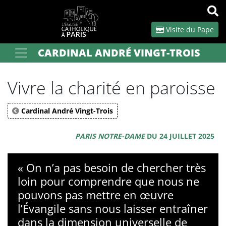
Panneau de gestion des cookies
Visite du Pape
CARDINAL ANDRÉ VINGT-TROIS
Votre recherche
OK
Vivre la charité en paroisse
Cardinal André Vingt-Trois
PARIS NOTRE-DAME
DU 24 JUILLET 2025
« On n’a pas besoin de chercher très
loin pour comprendre que nous ne
pouvons pas mettre en œuvre
l’Évangile sans nous laisser entraîner
dans la dimension universelle de