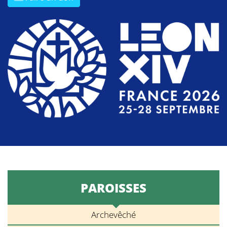
PAROISSES
Archevêché