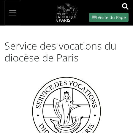
Panneau de gestion des cookies
Votre recherche
OK
Visite du Pape
Service des vocations du
diocèse de Paris