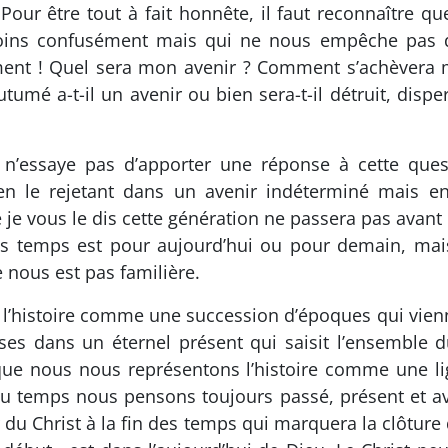
our être tout à fait honnête, il faut reconnaître qu
ns confusément mais qui ne nous empêche pas de d
ement ! Quel sera mon avenir ? Comment s’achèvera m
utumé a-t-il un avenir ou bien sera-t-il détruit, di
e n’essaye pas d’apporter une réponse à cette qu
n le rejetant dans un avenir indéterminé mais en 
 je vous le dis cette génération ne passera pas avant q
es temps est pour aujourd’hui ou pour demain, mais
nous est pas familière.
 l’histoire comme une succession d’époques qui vien
hoses dans un éternel présent qui saisit l’ensembl
e que nous nous représentons l’histoire comme une l
du temps nous pensons toujours passé, présent et ave
u Christ à la fin des temps qui marquera la clôture de