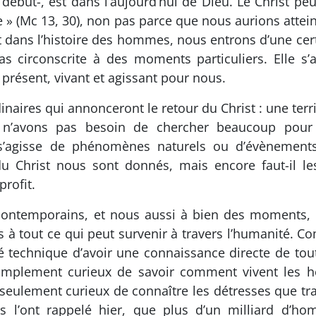
but-, est dans l’aujourd’hui de Dieu. Le Christ peut
e » (Mc 13, 30), non pas parce que nous aurions atteint
t dans l’histoire des hommes, nous entrons d’une cer
 circonscrite à des moments particuliers. Elle s’acc
 présent, vivant et agissant pour nous.
naires qui annonceront le retour du Christ : une terrib
 n’avons pas besoin de chercher beaucoup pour 
s’agisse de phénomènes naturels ou d’évènements
 Christ nous sont donnés, mais encore faut-il les
profit.
ntemporains, et nous aussi à bien des moments, n
 à tout ce qui peut survenir à travers l’humanité. C
é technique d’avoir une connaissance directe de tou
implement curieux de savoir comment vivent les h
lement curieux de connaître les détresses que trav
 l’ont rappelé hier, que plus d’un milliard d’ho