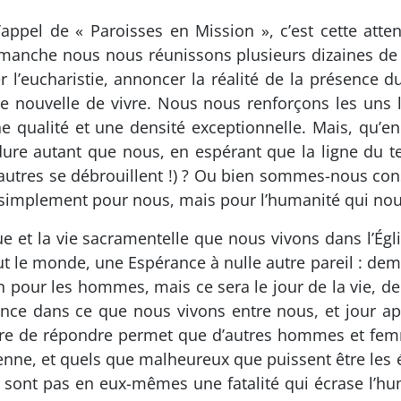
appel de « Paroisses en Mission », c’est cette atten
dimanche nous nous réunissons plusieurs dizaines d
er l’eucharistie, annoncer la réalité de la présence 
nouvelle de vivre. Nous nous renforçons les uns le
une qualité et une densité exceptionnelle. Mais, qu
dure autant que nous, en espérant que la ligne du te
es autres se débrouillent !) ? Ou bien sommes-nous c
s simplement pour nous, mais pour l’humanité qui nou
e et la vie sacramentelle que nous vivons dans l’Égl
ut le monde, une Espérance à nulle autre pareil : dema
n pour les hommes, mais ce sera le jour de la vie, de 
nce dans ce que nous vivons entre nous, et jour aprè
ère de répondre permet que d’autres hommes et femm
ienne, et quels que malheureux que puissent être l
ont pas en eux-mêmes une fatalité qui écrase l’hum