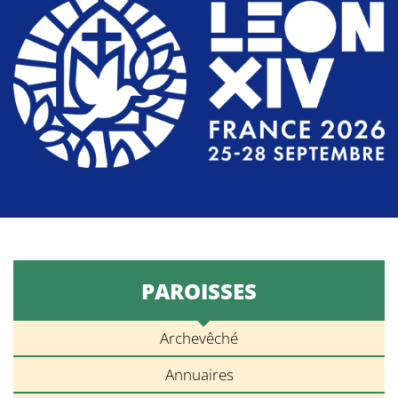
PAROISSES
Archevêché
Annuaires