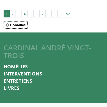
1
2
3
4
5
6
7
8
9
…
92
Homélies
CARDINAL ANDRÉ VINGT-
TROIS
HOMÉLIES
INTERVENTIONS
ENTRETIENS
LIVRES