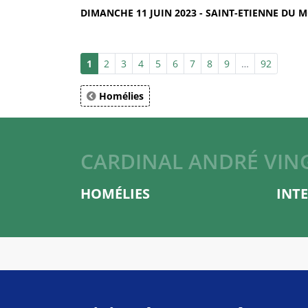
DIMANCHE 11 JUIN 2023 - SAINT-ETIENNE DU M
1
2
3
4
5
6
7
8
9
…
92
Homélies
CARDINAL ANDRÉ VIN
HOMÉLIES
INT