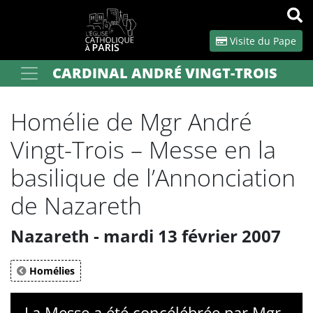
Panneau de gestion des cookies
Visite du Pape
CARDINAL ANDRÉ VINGT-TROIS
Votre recherche
OK
Homélie de Mgr André
Vingt-Trois – Messe en la
basilique de l’Annonciation
de Nazareth
Nazareth - mardi 13 février 2007
Homélies
La Messe a été concélébrée par Mgr