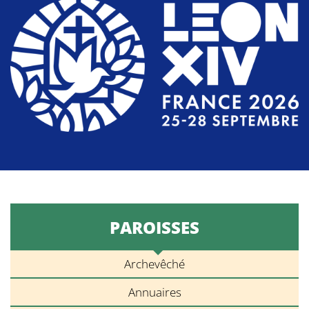
PAROISSES
Archevêché
Annuaires