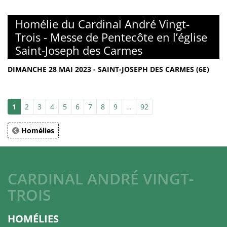
Homélie du Cardinal André Vingt-
Trois - Messe de Pentecôte en l’église
Saint-Joseph des Carmes
DIMANCHE 28 MAI 2023 - SAINT-JOSEPH DES CARMES (6E)
1
2
3
4
5
6
7
8
9
…
92
Homélies
CARDINAL ANDRÉ VINGT-
TROIS
HOMÉLIES