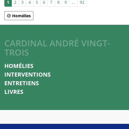
1
2
3
4
5
6
7
8
9
…
92
Homélies
CARDINAL ANDRÉ VINGT-
TROIS
HOMÉLIES
INTERVENTIONS
ENTRETIENS
LIVRES