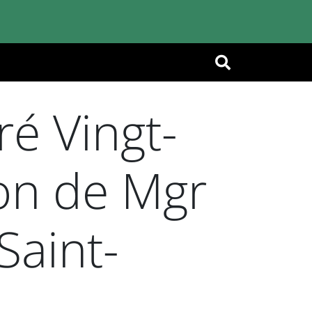
OK
é Vingt-
ion de Mgr
Saint-