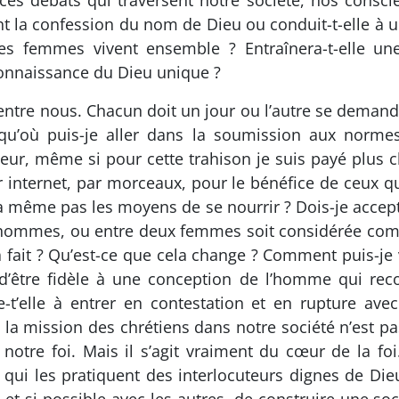
s débats qui traversent notre société, nos conscien
ent la confession du nom de Dieu ou conduit-t-elle à 
s femmes vivent ensemble ? Entraînera-t-elle une 
econnaissance du Dieu unique ?
tre nous. Chacun doit un jour ou l’autre se demander : 
usqu’où puis-je aller dans la soumission aux normes
eur, même si pour cette trahison je suis payé plus ch
r internet, par morceaux, pour le bénéfice de ceux 
a même pas les moyens de se nourrir ? Dois-je accep
ommes, ou entre deux femmes soit considérée comme
la fait ? Qu’est-ce que cela change ? Comment puis-je
 d’être fidèle à une conception de l’homme qui re
e-t’elle à entrer en contestation et en rupture ave
 la mission des chrétiens dans notre société n’est 
otre foi. Mais il s’agit vraiment du cœur de la foi
qui les pratiquent des interlocuteurs dignes de Dieu