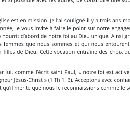
 et si possible avec les autres, de construire une s
ise est en mission. Je l’ai souligné il y a trois ans m
née, je vous invite à faire le point sur notre engag
se nourrit d’abord de notre foi au Dieu unique. Ainsi g
es femmes que nous sommes et qui nous entourent n
n filles de Dieu. Cette vocation entraîne des choix 
lui, comme l’écrit saint Paul, « notre foi est active
neur Jésus-Christ » (1 Th 1, 3). Acceptons avec confia
et qu’il mérite que nous le reconnaissions comme le s