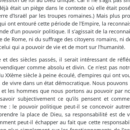
rofession de foi au Dieu unique. Car il ne s’agit pas si
déjà était un piège dans le contexte où elle était posé
 terre d’Israël par les troupes romaines.) Mais plus 
qui ont entouré cette période de l’Empire, la reconna
nde d’un pouvoir politique. Il s’agissait de la reconn
pire de Rome, ni du suffrage des citoyens romains, ni d
lui qui a pouvoir de vie et de mort sur l’humanité.
 et des siècles passés, il serait intéressant de réf
revendiquer comme absolu et divin. Ce n’est pas no
du XXème siècle à peine écoulé, d’empires qui ont vou
, de vivre dans un état démocratique. Nous pouvons no
es et les hommes que nous portons au pouvoir par no
savoir subjectivement ce qu’ils pensent et commen
e : le pouvoir politique peut-il se concevoir au
 prendre la place de Dieu, sa responsabilité est de v
nt peut-il échapper au fait que cette responsabilit