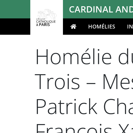
Panneau de gestion des cookies
CARDINAL AND
HOMÉLIES
I
Votre recherche
Homélie du
Trois – Me
Patrick Ch
François X