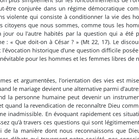
non plus simplement sur les fonctionnements de l’ord
 peut-être conjurée dans un régime démocratique comm
ns violente qui consiste à conditionner la vie des 
, les citoyens que nous sommes, comme tous les hom
jour ou l’autre habités par la question qui a été p
 « Que doit-on à César ? » (Mt 22, 17). Le discours
l’évocation historique d’une question difficile posée
inévitable pour les hommes et les femmes libres de n
times et argumentées, l’orientation des vies est mise
uand le mariage devient une alternative parmi d’autr
uand la personne humaine peut devenir un instrument
, et quand la revendication de reconnaître Dieu comm
e inadmissible. En évoquant rapidement ces situati
ssez qu’à travers ces questions qui sont légitimement
ssi de la manière dont nous reconnaissons que Dieu