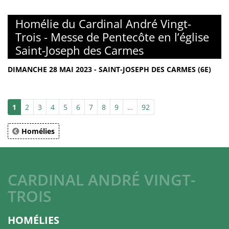
Homélie du Cardinal André Vingt-
Trois - Messe de Pentecôte en l’église
Saint-Joseph des Carmes
DIMANCHE 28 MAI 2023 - SAINT-JOSEPH DES CARMES (6E)
1
2
3
4
5
6
7
8
9
…
92
Homélies
CARDINAL ANDRÉ VINGT-
TROIS
HOMÉLIES