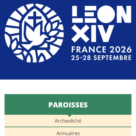
PAROISSES
Archevêché
Annuaires