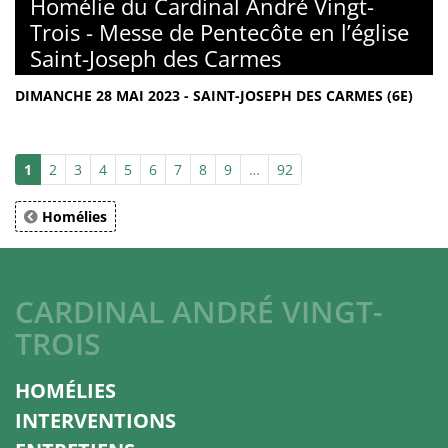
Homélie du Cardinal André Vingt-
Trois - Messe de Pentecôte en l’église
Saint-Joseph des Carmes
DIMANCHE 28 MAI 2023 - SAINT-JOSEPH DES CARMES (6E)
1
2
3
4
5
6
7
8
9
…
92
Homélies
CARDINAL ANDRÉ VINGT-
TROIS
HOMÉLIES
INTERVENTIONS