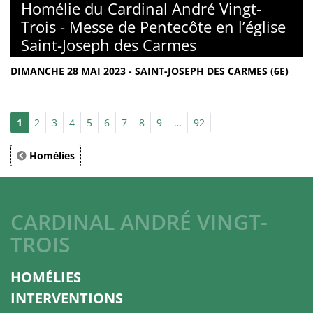
Homélie du Cardinal André Vingt-
Trois - Messe de Pentecôte en l’église
Saint-Joseph des Carmes
DIMANCHE 28 MAI 2023 - SAINT-JOSEPH DES CARMES (6E)
1
2
3
4
5
6
7
8
9
…
92
Homélies
CARDINAL ANDRÉ VINGT-
TROIS
HOMÉLIES
INTERVENTIONS