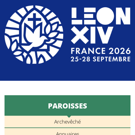
PAROISSES
Archevêché
Annuaires