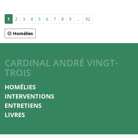
1
2
3
4
5
6
7
8
9
…
92
Homélies
CARDINAL ANDRÉ VINGT-
TROIS
HOMÉLIES
INTERVENTIONS
ENTRETIENS
LIVRES