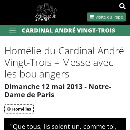
Panneau de gestion des cookies
Visite du Pape
CARDINAL ANDRÉ VINGT-TROIS
Votre recherche
OK
Homélie du Cardinal André
Vingt-Trois – Messe avec
les boulangers
Dimanche 12 mai 2013 - Notre-
Dame de Paris
Homélies
"Que tous, ils soient un, comme toi,